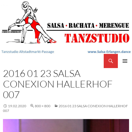
Search
Salsa Tanzstudio Erlangen
SKIP
2016 01 23 SALSA
PRIMAR
TO
MENU
CONTENT
CONEXION HALLERHOF
007
19.02.2020
800 × 800
2016 01 23 SALSA CONEXION HALLERHOF
007