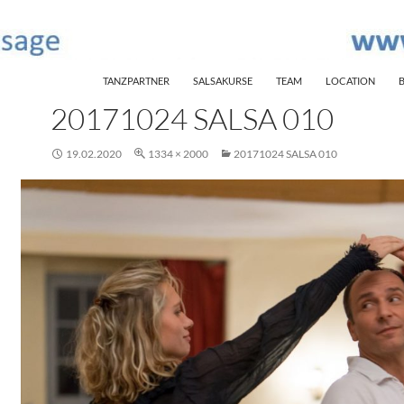
SKIP TO CONTENT
TANZPARTNER
SALSAKURSE
TEAM
LOCATION
20171024 SALSA 010
19.02.2020
1334 × 2000
20171024 SALSA 010