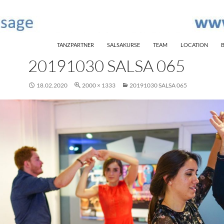
SKIP TO CONTENT
TANZPARTNER
SALSAKURSE
TEAM
LOCATION
20191030 SALSA 065
18.02.2020
2000 × 1333
20191030 SALSA 065