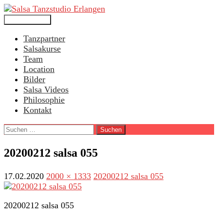
Search
Skip
Salsa Tanzstudio Erlangen
Primary Menu
to
Tanzpartner
content
Salsakurse
Team
Location
Bilder
Salsa Videos
Philosophie
Kontakt
Suchen
nach:
20200212 salsa 055
17.02.2020
2000 × 1333
20200212 salsa 055
20200212 salsa 055