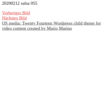
20200212 salsa 055
Vorheriges Bild
Nächstes Bild
OS media: Twenty Fourteen Wordpress child theme for
Salsa tanzen – Spaß haben – Freunde
video content created by Mario Marino
finden