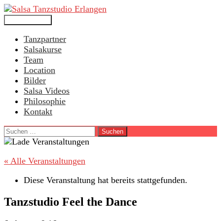
Search
Skip
Salsa Tanzstudio Erlangen
Primary Menu
to
Tanzpartner
content
Salsakurse
Team
Location
Bilder
Salsa Videos
Philosophie
Kontakt
Suchen
nach:
« Alle Veranstaltungen
Diese Veranstaltung hat bereits stattgefunden.
Tanzstudio Feel the Dance