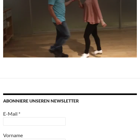
n
d
o
w
.
ABONNIERE UNSEREN NEWSLETTER
E-Mail
*
Vorname