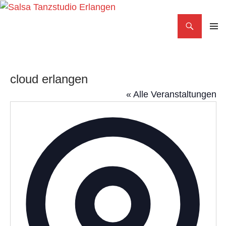
Search
Salsa Tanzstudio Erlangen
SKIP
PRIMAR
TO
MENU
CONTENT
cloud erlangen
« Alle Veranstaltungen
Adress