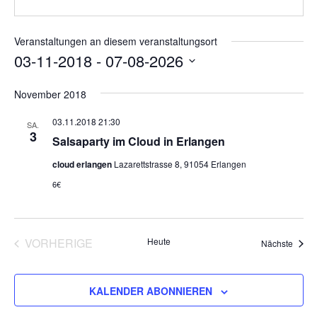
Veranstaltungen an diesem veranstaltungsort
03-11-2018
 - 
07-08-2026
Datum
November 2018
wählen.
03.11.2018 21:30
SA.
3
Salsaparty im Cloud in Erlangen
cloud erlangen
Lazarettstrasse 8, 91054 Erlangen
6€
VORHERIGE
Heute
Veran
Nächste
VERANSTALTUNGEN
KALENDER ABONNIEREN