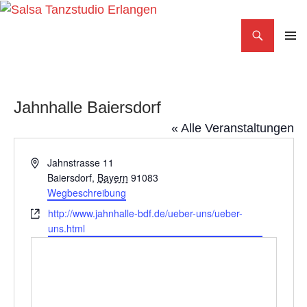
Search
Salsa Tanzstudio Erlangen
SKIP
PRIMAR
TO
MENU
CONTENT
Jahnhalle Baiersdorf
« Alle Veranstaltungen
Adresse
Jahnstrasse 11
Baiersdorf
,
Bayern
91083
Wegbeschreibung
Webseite
http://www.jahnhalle-bdf.de/ueber-uns/ueber-
uns.html