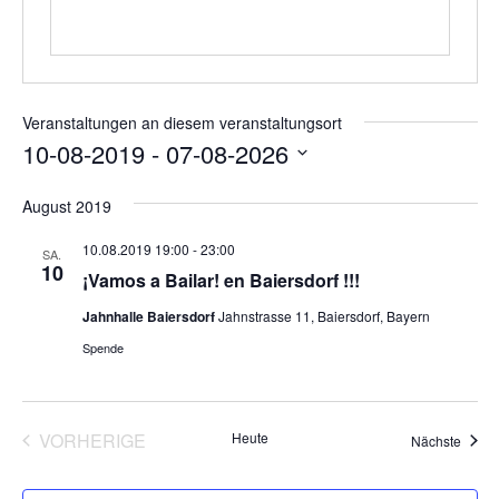
Veranstaltungen an diesem veranstaltungsort
10-08-2019
 - 
07-08-2026
Datum
August 2019
wählen.
10.08.2019 19:00
-
23:00
SA.
10
¡Vamos a Bailar! en Baiersdorf !!!
Jahnhalle Baiersdorf
Jahnstrasse 11, Baiersdorf, Bayern
Spende
VORHERIGE
Heute
Veran
Nächste
VERANSTALTUNGEN