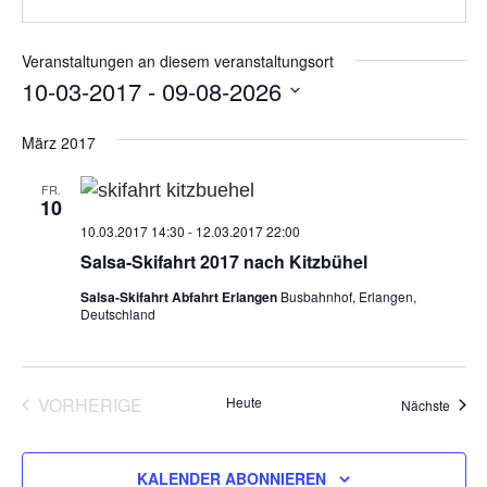
Veranstaltungen an diesem veranstaltungsort
10-03-2017
 - 
09-08-2026
Datum
März 2017
wählen.
FR.
10
10.03.2017 14:30
-
12.03.2017 22:00
Salsa-Skifahrt 2017 nach Kitzbühel
Salsa-Skifahrt Abfahrt Erlangen
Busbahnhof, Erlangen,
Deutschland
VORHERIGE
Heute
Veran
Nächste
VERANSTALTUNGEN
KALENDER ABONNIEREN