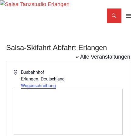
Search
Salsa Tanzstudio Erlangen
SKIP
PRIMAR
TO
MENU
CONTENT
Salsa-Skifahrt Abfahrt Erlangen
« Alle Veranstaltungen
Adresse
Busbahnhof
Erlangen
,
Deutschland
Wegbeschreibung