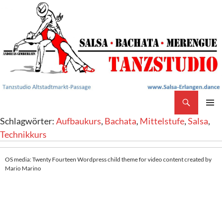
Search
Salsa Tanzstudio Erlangen
SKIP
PRIMAR
Schlagwörter:
Aufbaukurs
,
Bachata
,
Mittelstufe
,
Salsa
,
TO
MENU
CONTENT
Technikkurs
OS media: Twenty Fourteen Wordpress child theme for video content created by
Mario Marino