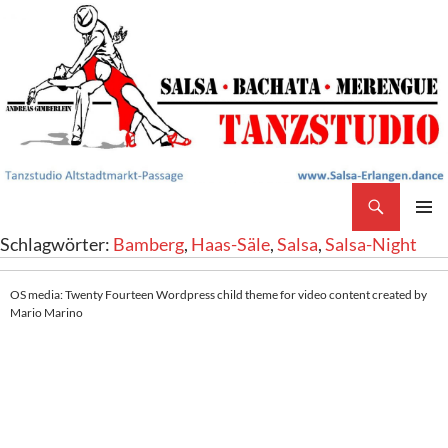
Search
Salsa Tanzstudio Erlangen
SKIP
PRIMAR
Schlagwörter:
Bamberg
,
Haas-Säle
,
Salsa
,
Salsa-Night
TO
MENU
CONTENT
OS media: Twenty Fourteen Wordpress child theme for video content created by
Mario Marino