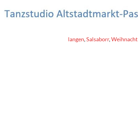
Search
Salsa Tanzstudio Erlangen
Schlagwörter:
Chico Diaz
,
Erlangen
,
Salsaborr
,
Weihnacht
Salsa tanzen – Spaß haben – Freunde
finden