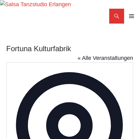
Search
Salsa Tanzstudio Erlangen
SKIP
PRIMAR
TO
MENU
CONTENT
Fortuna Kulturfabrik
« Alle Veranstaltungen
Adress