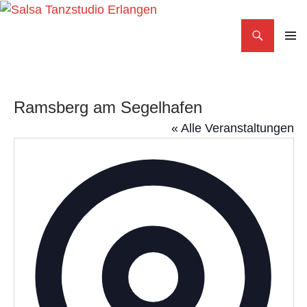
Search
Salsa Tanzstudio Erlangen
SKIP
PRIMAR
TO
MENU
CONTENT
Ramsberg am Segelhafen
« Alle Veranstaltungen
Adress