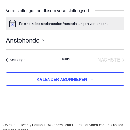
Veranstaltungen an diesem veranstaltungsort
Es sind keine anstehenden Veranstaltungen vorhanden.
Hinweis
Anstehende
Datum
wählen.
Heute
NÄCHSTE
Veranstaltungen
Vorherige
VERANS
KALENDER ABONNIEREN
OS media: Twenty Fourteen Wordpress child theme for video content created