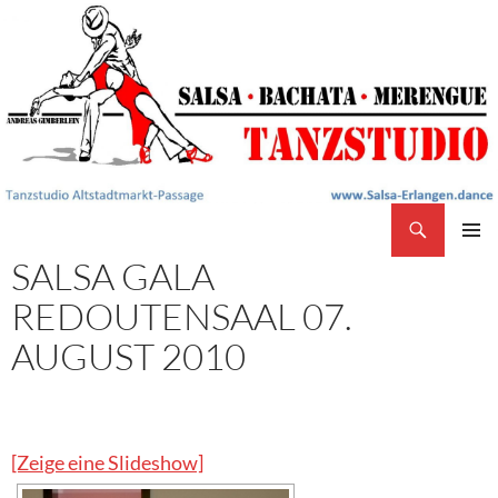
Search
Salsa Tanzstudio Erlangen
SKIP
SALSA GALA
PRIMAR
TO
MENU
CONTENT
REDOUTENSAAL 07.
AUGUST 2010
[Zeige eine Slideshow]