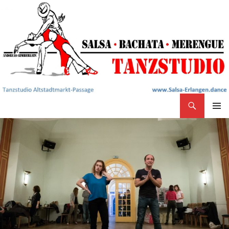
Search
Salsa Tanzstudio Erlangen
SKIP
PRIMAR
TO
MENU
CONTENT