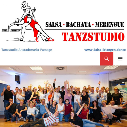
Search
Salsa Tanzstudio Erlangen
SKIP
PRIMAR
TO
MENU
CONTENT