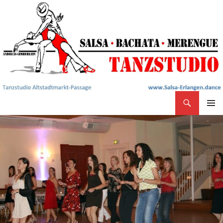
Search
Salsa Tanzstudio Erlangen
SKIP
PRIMAR
TO
MENU
CONTENT