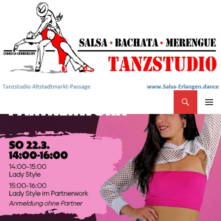
Search
Salsa Tanzstudio Erlangen
SKIP
PRIMAR
TO
MENU
CONTENT