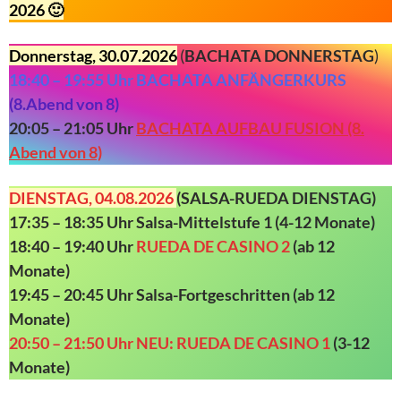
2026 🙂
Donnerstag, 30.07.2026
(
BACHATA DONNERSTAG
)
18:40 – 19:55 Uhr BACHATA ANFÄNGERKURS
(
8.Abend von
8)
20:05 – 21:05 Uhr
BACHATA AUFBAU FUSION (8.
Abend von 8)
DIENSTAG
, 04.08.2026
(SALSA-RUEDA DIENSTAG)
17:35 – 18:35 Uhr
Salsa-
Mittelstufe 1 (4-12 Monate)
18:40 – 19:40 Uhr
RUEDA DE CASINO 2
(ab 12
Monate)
19:45 – 20:45 Uhr Salsa-Fortgeschritten (ab 12
Monate)
20:50 – 21:50 Uhr NEU: RUEDA DE CASINO 1
(3-12
Monate)