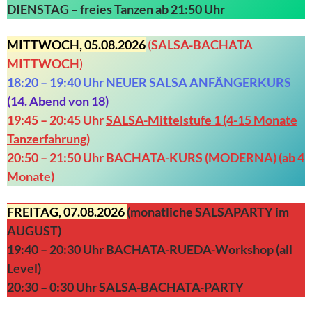
DIENSTAG –
freies Tanzen ab 21:50 Uhr
MITTWOCH, 05.08.2026
(
SALSA-BACHATA
MITTWOCH
)
18:20 – 19:40 Uhr NEUER SALSA ANFÄNGERKURS
(
14. Abend von
18)
19:45 – 20:45 Uhr
SALSA-Mittelstufe 1 (4-15 Monate
Tanzerfahrung)
20:50 – 21:50 Uhr
BACHATA-KURS (MODERNA)
(ab 4
Monate)
FREITAG, 07.08.2026
(monatliche SALSAPARTY im
AUGUST)
19:40 – 20:30 Uhr BACHATA-RUEDA-Workshop (all
Level)
20:30 – 0:30 Uhr SALSA-BACHATA-PARTY