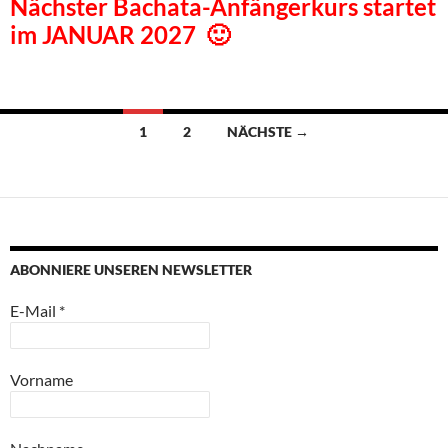
Nächster Bachata-Anfängerkurs startet
im JANUAR 2027 🙂
Beitragsnavigation
1
2
NÄCHSTE →
ABONNIERE UNSEREN NEWSLETTER
E-Mail
*
Vorname