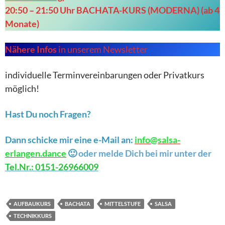
20:50 – 21:50 Uhr
BACHATA-KURS (MODERNA)
(ab 4
Monate)
Nähere Infos
in unserem Newsletter
individuelle Terminvereinbarungen oder Privatkurs
möglich!
Hast Du noch Fragen?
Dann schicke mir eine e-Mail an:
info@salsa-
erlangen.dan
ce
🙂
oder melde Dich bei mir unter der
Tel.Nr.: 0151-26966009
AUFBAUKURS
BACHATA
MITTELSTUFE
SALSA
TECHNIKKURS