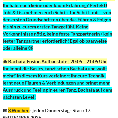
Ihr habt noch keine oder kaum Erfahrung? Perfekt!
Tobi & Lisa nehmen euch Schritt für Schritt mit – von
den ersten Grundschritten über das Führen & Folgen
bis hin zu eurem ersten Tanzgefühl. Keine
Vorkenntnisse nötig, keine feste Tanzpartnerin / kein
fester Tanzpartner erforderlich! Egal ob paarweise
oder alleine 🙂
🔥 Bachata-Fusion Aufbaustufe | 20:05 – 21:05 Uhr
Ihr kennt die Basics, tanzt schon Bachata und wollt
mehr? In diesem Kurs verfeinert ihr eure Technik,
lernt neue Figuren & Verbindungen und bringt mehr
Ausdruck und Feeling in euren Tanz. Bachata auf dem
nächsten Level!
📅
8 Wochen
· jeden Donnerstag · Start: 17.
SEPTEMBER 2026